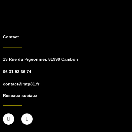
Contact
13 Rue du Pigeonnier, 81990 Cambon
06 31 93 66 74
contact@rstp81.fr
Réseaux sociaux
F
I
a
n
c
s
e
t