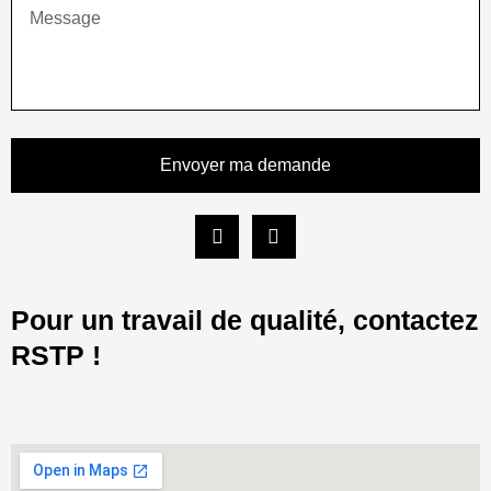
Envoyer ma demande
F
I
a
n
c
s
e
t
b
a
Pour un travail de qualité, contactez
o
g
o
r
RSTP !
k
a
-
m
f