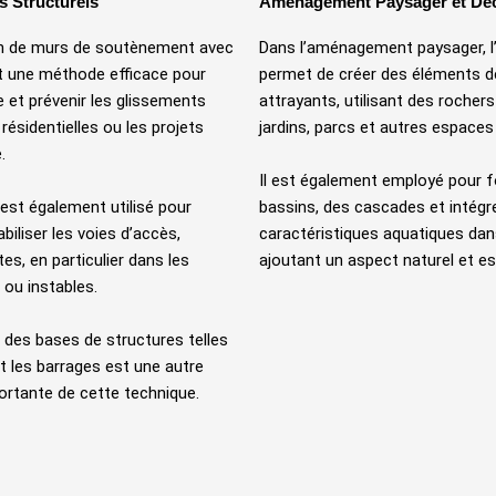
 Structurels
Aménagement Paysager et Déc
n de murs de soutènement avec
Dans l’aménagement paysager, 
t une méthode efficace pour
permet de créer des éléments d
re et prévenir les glissements
attrayants, utilisant des rochers
résidentielles ou les projets
jardins, parcs et autres espaces 
.
Il est également employé pour 
est également utilisé pour
bassins, des cascades et intégr
biliser les voies d’accès,
caractéristiques aquatiques dan
es, en particulier dans les
ajoutant un aspect naturel et es
 ou instables.
 des bases de structures telles
t les barrages est une autre
ortante de cette technique.