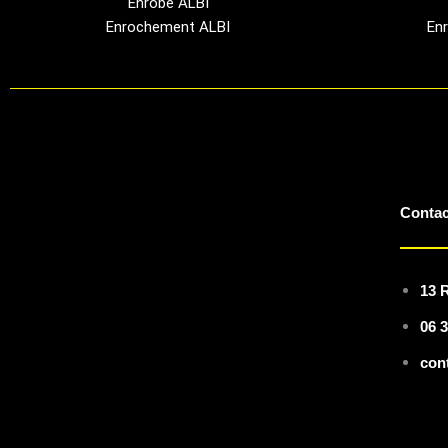
Enrobé ALBI
Enrochement ALBI
En
Contac
13 
06 3
con