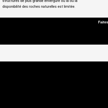
structures de plus grande envergure ou là où la
disponibilité des roches naturelles est limitée.
Faites