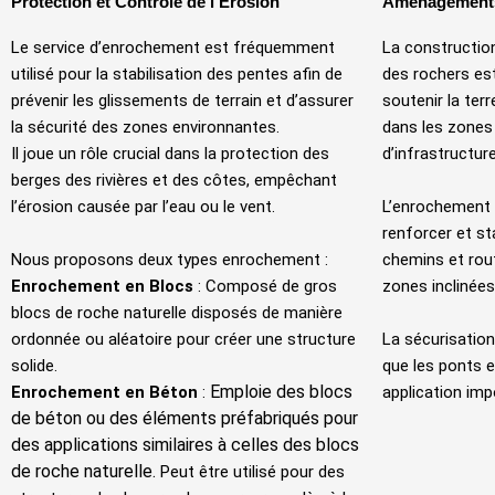
Protection et Contrôle de l'Érosion
Aménagements
Le service d’enrochement est fréquemment
La constructio
utilisé pour la stabilisation des pentes afin de
des rochers es
prévenir les glissements de terrain et d’assurer
soutenir la ter
la sécurité des zones environnantes.
dans les zones 
Il joue un rôle crucial dans la protection des
d’infrastructure
berges des rivières et des côtes, empêchant
l’érosion causée par l’eau ou le vent.
L’enrochement 
renforcer et sta
Nous proposons deux types enrochement :
chemins et rout
Enrochement en Blocs
: Composé de gros
zones inclinées
blocs de roche naturelle disposés de manière
ordonnée ou aléatoire pour créer une structure
La sécurisation
solide.
que les ponts e
Emploie des blocs
Enrochement en Béton
:
application imp
de béton ou des éléments préfabriqués pour
des applications similaires à celles des blocs
de roche naturelle.
Peut être utilisé pour des