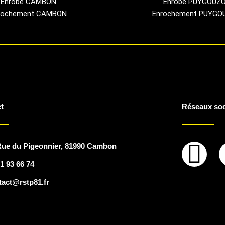
Enrobé CAMBON
Enrobé PUYGOUZ
rochement CAMBON
Enrochement PUYGO
t
Réseaux so
F
Rue du Pigeonnier, 81990 Cambon
1 93 66 74
a
tact@rstp81.fr
c
e