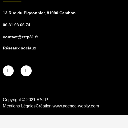
13 Rue du Pigeonnier, 81990 Cambon
06 31 93 66 74
contact@rstp81.fr
Réseaux sociaux
F
I
a
n
c
s
e
t
b
a
o
g
o
r
k
a
Copyright © 2021 RSTP
-
m
Mentions Légales
Création www.agence-webity.com
f