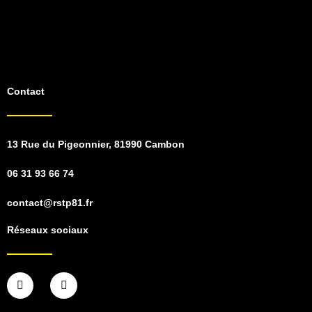
Contact
13 Rue du Pigeonnier, 81990 Cambon
06 31 93 66 74
contact@rstp81.fr
Réseaux sociaux
F
I
a
n
c
s
e
t