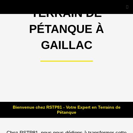
Aller
Me
TERRAIN DE
au
contenu
PÉTANQUE À
GAILLAC
Bienvenue chez RSTP81 - Votre Expert en Terrains de
Pétanque
Chez RSTP81, nous nous dédions à transformer cette