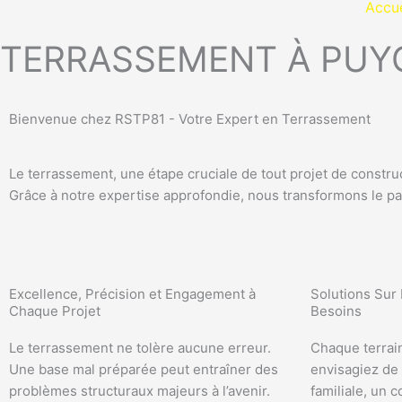
Accue
Aller
au
TERRASSEMENT À PU
contenu
Bienvenue chez RSTP81 - Votre Expert en Terrassement
Le terrassement, une étape cruciale de tout projet de constr
Grâce à notre expertise approfondie, nous transformons le pay
Excellence, Précision et Engagement à
Solutions Sur
Chaque Projet
Besoins
Le terrassement ne tolère aucune erreur.
Chaque terrai
Une base mal préparée peut entraîner des
envisagiez de
problèmes structuraux majeurs à l’avenir.
familiale, un 