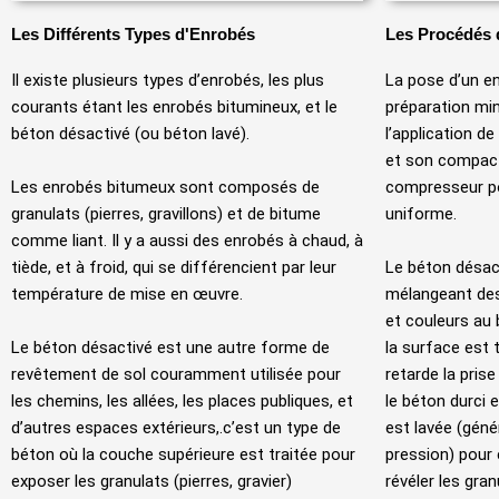
Les Différents Types d'Enrobés
Les Procédés 
Il existe plusieurs types d’enrobés, les plus
La pose d’un e
courants étant les enrobés bitumineux, et le
préparation min
béton désactivé (ou béton lavé).
l’application de
et son compact
Les enrobés bitumeux sont composés de
compresseur po
granulats (pierres, gravillons) et de bitume
uniforme.
comme liant. Il y a aussi des enrobés à chaud, à
tiède, et à froid, qui se différencient par leur
Le béton désact
température de mise en œuvre.
mélangeant des 
et couleurs au 
Le béton désactivé est une autre forme de
la surface est 
revêtement de sol couramment utilisée pour
retarde la pris
les chemins, les allées, les places publiques, et
le béton durci 
d’autres espaces extérieurs,.c’est un type de
est lavée (géné
béton où la couche supérieure est traitée pour
pression) pour 
exposer les granulats (pierres, gravier)
révéler les gra