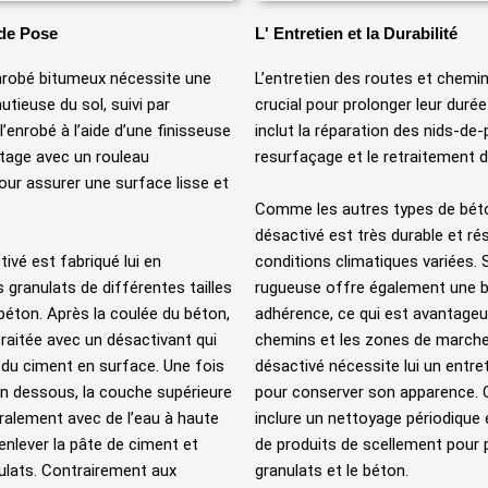
de Pose
L' Entretien et la Durabilité
nrobé bitumeux nécessite une
L’entretien des routes et chemi
utieuse du sol, suivi par
crucial pour prolonger leur durée
 l’enrobé à l’aide d’une finisseuse
inclut la réparation des nids-de-p
age avec un rouleau
resurfaçage et le retraitement 
ur assurer une surface lisse et
Comme les autres types de béto
désactivé est très durable et ré
ivé est fabriqué lui en
conditions climatiques variées.
granulats de différentes tailles
rugueuse offre également une 
béton. Après la coulée du béton,
adhérence, ce qui est avantageu
traitée avec un désactivant qui
chemins et les zones de marche
e du ciment en surface. Une fois
désactivé nécessite lui un entret
en dessous, la couche supérieure
pour conserver son apparence. 
ralement avec de l’eau à haute
inclure un nettoyage périodique e
enlever la pâte de ciment et
de produits de scellement pour 
nulats. Contrairement aux
granulats et le béton.