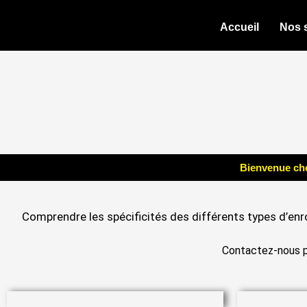
Aller
au
Accueil
Nos 
contenu
Bienvenue che
Comprendre les spécificités des différents types d’enro
Contactez-nous po