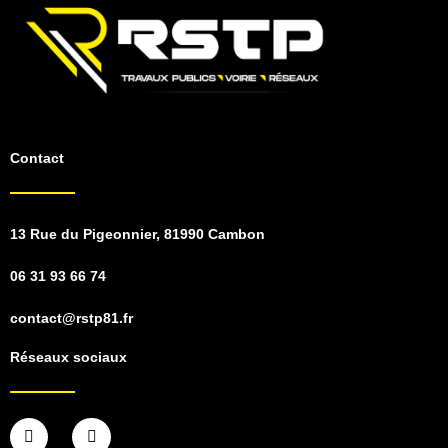
Contact
13 Rue du Pigeonnier, 81990 Cambon
06 31 93 66 74
contact@rstp81.fr
Réseaux sociaux
F
I
a
n